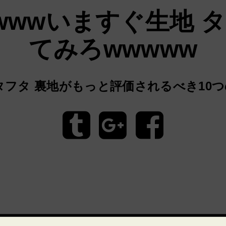
wwwいますぐ生地 タ
てみろwwwww
タフタ 裏地がもっと評価されるべき10