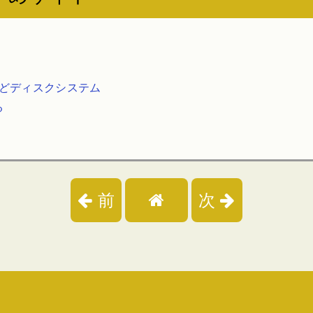
ほどディスクシステム
る
前
次