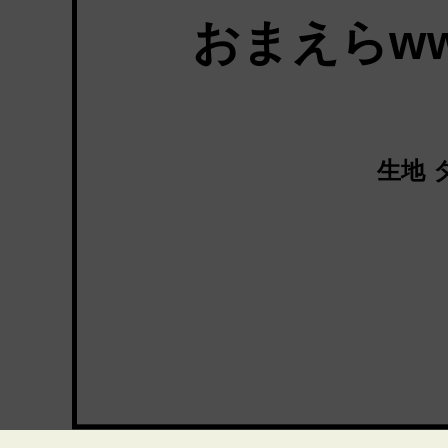
おまえらw
生地 