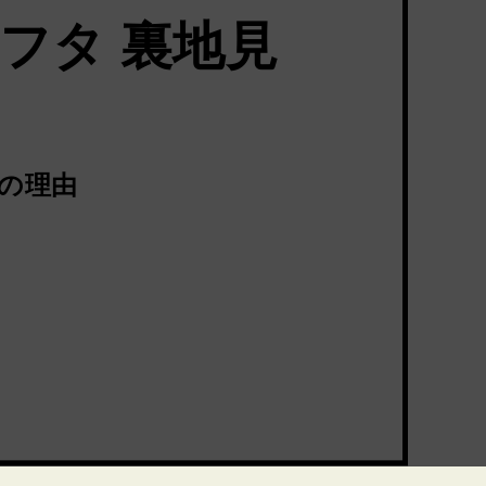
フタ 裏地見
つの理由