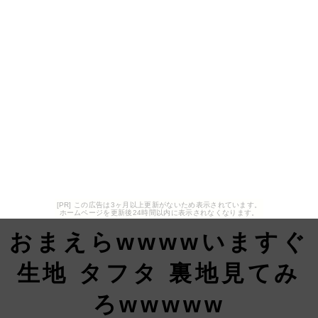
[PR] この広告は3ヶ月以上更新がないため表示されています。
ホームページを更新後24時間以内に表示されなくなります。
おまえらwwwwいますぐ
生地 タフタ 裏地見てみ
ろwwwww