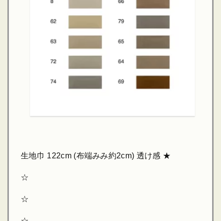
生地巾 122cm (布端みみ約2cm) 透け感 ★
☆
☆
☆