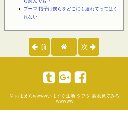
ら読んでも？
プーマ 帽子は僕らをどこにも連れてってはく
れない
前
次
©
おまえらwwwwいますぐ生地 タフタ 裏地見てみろ
wwwww