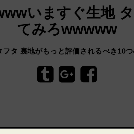
wwwいますぐ生地 タ
てみろwwwww
タフタ 裏地がもっと評価されるべき10