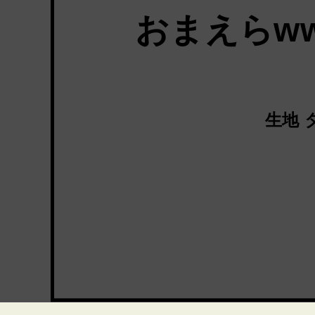
おまえらw
生地 