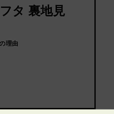
フタ 裏地見
つの理由