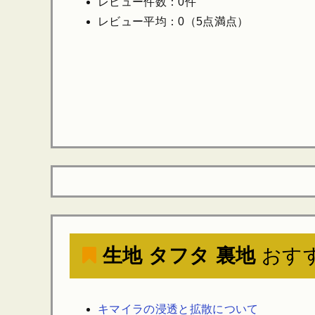
レビュー件数：0件
レビュー平均：0（5点満点）
生地 タフタ 裏地
おす
キマイラの浸透と拡散について