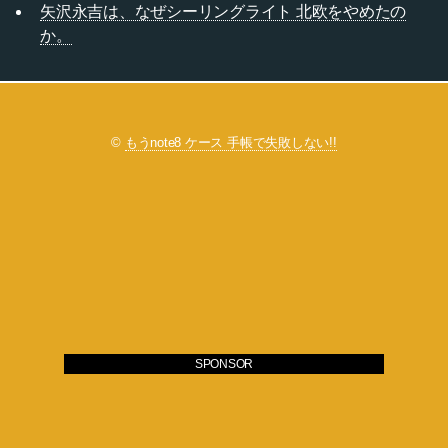
矢沢永吉は、なぜシーリングライト 北欧をやめたの
か。
©
もうnote8 ケース 手帳で失敗しない!!
SPONSOR