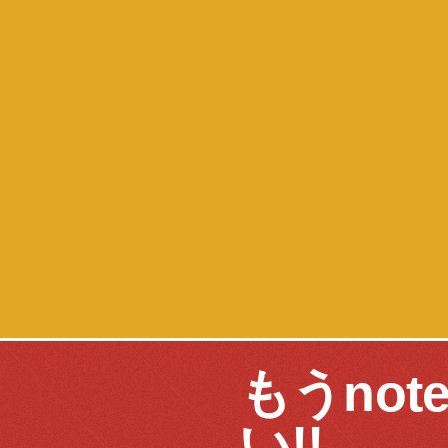
もうnot
い!!