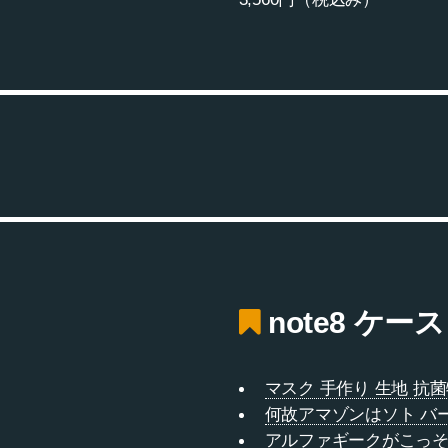
note8 ケー
マスク 手作り 生地 抗
何故アマゾンはソト バ
アルファギークがこっそ