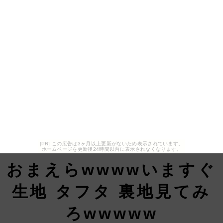
[PR] この広告は3ヶ月以上更新がないため表示されています。
ホームページを更新後24時間以内に表示されなくなります。
おまえらwwwwいますぐ
生地 タフタ 裏地見てみ
ろwwwww