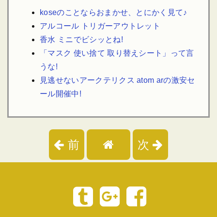
koseのことならおまかせ、とにかく見て♪
アルコール トリガーアウトレット
香水 ミニでビシッとね!
「マスク 使い捨て 取り替えシート」って言
うな!
見逃せないアークテリクス atom arの激安セ
ール開催中!
前
次