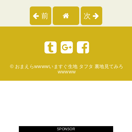
前
次
©
おまえらwwwwいますぐ生地 タフタ 裏地見てみろ
wwwww
SPONSOR