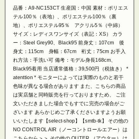
品番：A9-NC153CT 生産国：中国 素材：ポリエス
テル100％（表地）、ポリエステル100％（裏
地）、ポリエステル95％ アクリル5％（中綿）
サイズ：レディスワンサイズ（表記：XS） カラ
ー：Steel Grey90、Black95 前身丈：107cm 後
身丈：115cm 身幅：67cm 裄丈：75cm お手入
れ方法：手洗い可 備考：モデル身長168cm、
Black95着用 当店通常価格：39,500円（税抜き） *
atenttion * モニターによっては実際のものと若干
色味が異なる場合があります また、こちらの商品
は実店舗と同時販売を行っておりますため、 ご注
文いただきました場合でもすでに完売の場合がご
ざいます あらかじめご了承くださいますようお願
いいたします【select-shop】【smtb-tk】 その他の
NO CONTROL AIR（ノーコントロールエアー）は
こちらから＞＞ その他の OUTER （アウター） は