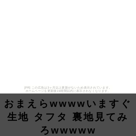
[PR] この広告は3ヶ月以上更新がないため表示されています。
ホームページを更新後24時間以内に表示されなくなります。
おまえらwwwwいますぐ
生地 タフタ 裏地見てみ
ろwwwww