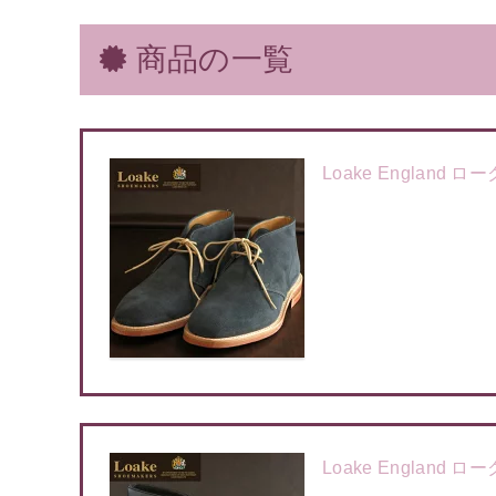
商品の一覧
Loake England
Loake England 