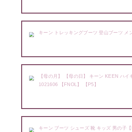
キーン トレッキングブーツ 登山ブーツ メンズ【Keen M
【母の月】 【母の日】 キーン KEEN ハイ
1021606 【FNOL】 【P5】
キーン ブーツ シューズ 靴 キッズ 男の子【Keen