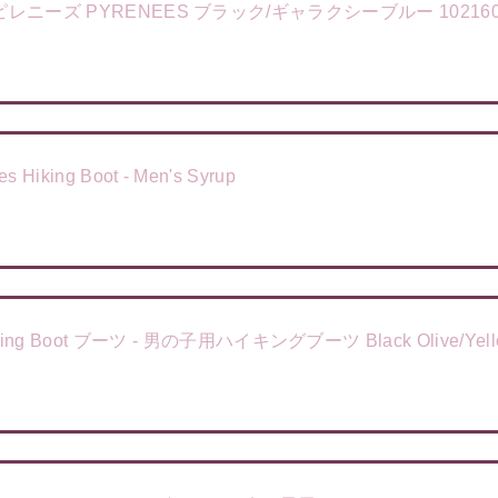
レニーズ PYRENEES ブラック/ギャラクシーブルー 102160
ing Boot - Men's Syrup
of Hiking Boot ブーツ - 男の子用ハイキングブーツ Black Olive/Yel