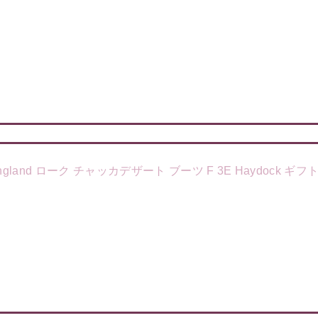
England ローク チャッカデザート ブーツ F 3E Haydock ギフ