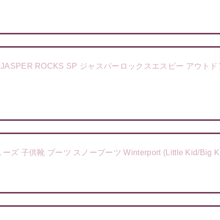
n's JASPER ROCKS SP ジャスパーロックスエスピー アウトド
靴 ブーツ スノーブーツ Winterport (Little Kid/Big Kid) - 