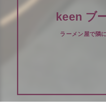
keen 
ラーメン屋で隣に