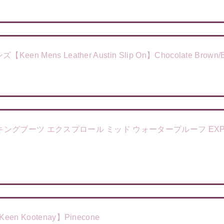
ens Leather Austin Slip On】Chocolate Brown/B
キングブーツ エクスプロール ミッド ウォータープルーフ EXPL
 Kootenay】Pinecone