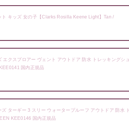
女の子【Clarks Rosilla Keene Light】Tan /
ズ エクスプロアー ヴェント アウトドア 防水 トレッキングシ
N KEE0141 国内正規品
ズ ターギー 3 スリー ウォータープルーフ アウトドア 防水
 KEEN KEE0146 国内正規品