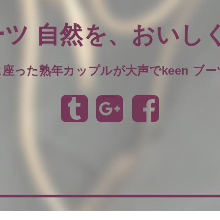
ブーツ 自然を、おい
座った熟年カップルが大声でkeen ブ